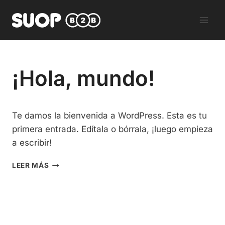
Saltar
al
contenido
SIN
¡Hola, mundo!
CATEGORÍA
Por
29 de noviembre de 2024
Te damos la bienvenida a WordPress. Esta es tu
Hugo
primera entrada. Edítala o bórrala, ¡luego empieza
a escribir!
¡HOLA,
LEER MÁS
MUNDO!
Suop B2B