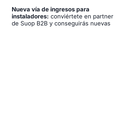
Nueva vía de ingresos para
instaladores:
conviértete en partner
de Suop B2B y conseguirás nuevas
vías de ingresos para tu negocio.
Comisiones por activación o
recurrentes por cartera.
Soporte especializado:
para que
puedas ofrecer el mejor servicio con
una disponibilidad 24/7.
Conexión segura y sencilla:
nuestras
tarjetas SIM están listas para usar, sin
necesidad de configurar el acceso a
Internet ni desactivar el PIN. Además,
cuentan con cobertura mejorada para
garantizar una conexión estable y
fiable.