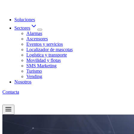
Saltar
al
contenido
Soluciones
Sectores
Alarmas
Ascensores
Eventos y servicios
Localizador de mascotas
Logística y transporte
Movilidad y flotas
SMS Marketing
Turismo
Vending
Nosotros
Contacta